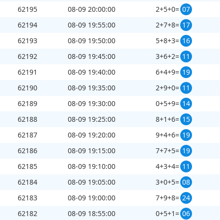
62195
08-09 20:00:00
2+5+0=
07
62194
08-09 19:55:00
2+7+8=
17
62193
08-09 19:50:00
5+8+3=
16
62192
08-09 19:45:00
3+6+2=
11
62191
08-09 19:40:00
6+4+9=
19
62190
08-09 19:35:00
2+9+0=
11
62189
08-09 19:30:00
0+5+9=
14
62188
08-09 19:25:00
8+1+6=
15
62187
08-09 19:20:00
9+4+6=
19
62186
08-09 19:15:00
7+7+5=
19
62185
08-09 19:10:00
4+3+4=
11
62184
08-09 19:05:00
3+0+5=
08
62183
08-09 19:00:00
7+9+8=
24
62182
08-09 18:55:00
0+5+1=
06