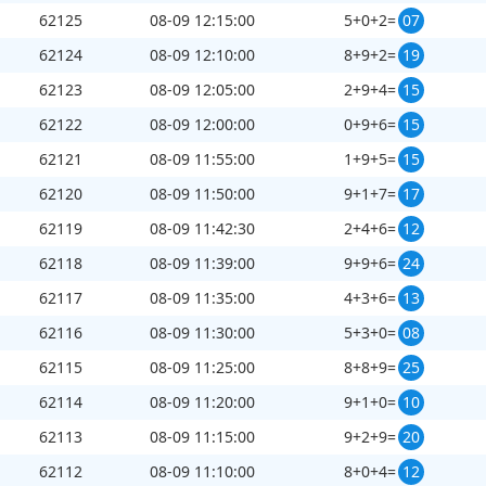
62125
08-09 12:15:00
5+0+2=
07
62124
08-09 12:10:00
8+9+2=
19
62123
08-09 12:05:00
2+9+4=
15
62122
08-09 12:00:00
0+9+6=
15
62121
08-09 11:55:00
1+9+5=
15
62120
08-09 11:50:00
9+1+7=
17
62119
08-09 11:42:30
2+4+6=
12
62118
08-09 11:39:00
9+9+6=
24
62117
08-09 11:35:00
4+3+6=
13
62116
08-09 11:30:00
5+3+0=
08
62115
08-09 11:25:00
8+8+9=
25
62114
08-09 11:20:00
9+1+0=
10
62113
08-09 11:15:00
9+2+9=
20
62112
08-09 11:10:00
8+0+4=
12